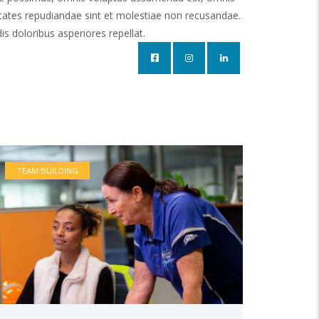
ptates repudiandae sint et molestiae non recusandae.
s doloribus asperiores repellat.
TEAM BUILDING