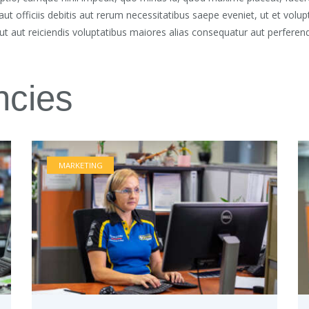
 officiis debitis aut rerum necessitatibus saepe eveniet, ut et volu
t aut reiciendis voluptatibus maiores alias consequatur aut perferendi
ncies
MARKETING