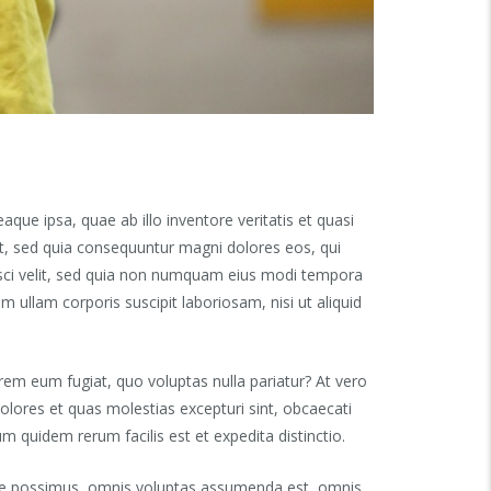
ue ipsa, quae ab illo inventore veritatis et quasi
it, sed quia consequuntur magni dolores eos, qui
isci velit, sed quia non numquam eius modi tempora
ullam corporis suscipit laboriosam, nisi ut aliquid
orem eum fugiat, quo voluptas nulla pariatur? At vero
olores et quas molestias excepturi sint, obcaecati
um quidem rerum facilis est et expedita distinctio.
ere possimus, omnis voluptas assumenda est, omnis