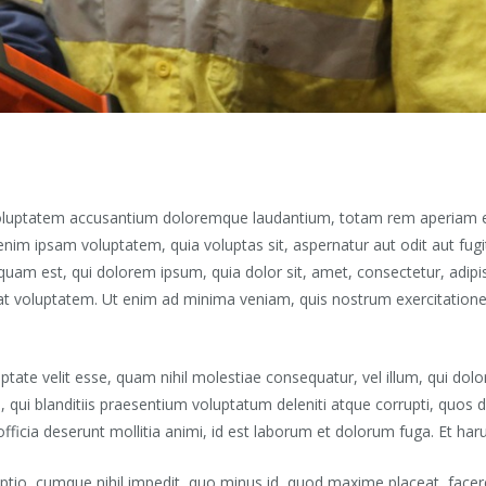
 voluptatem accusantium doloremque laudantium, totam rem aperiam eaq
enim ipsam voluptatem, quia voluptas sit, aspernatur aut odit aut fug
quam est, qui dolorem ipsum, quia dolor sit, amet, consectetur, adip
t voluptatem. Ut enim ad minima veniam, quis nostrum exercitationem 
ptate velit esse, quam nihil molestiae consequatur, vel illum, qui dol
qui blanditiis praesentium voluptatum deleniti atque corrupti, quos d
 officia deserunt mollitia animi, id est laborum et dolorum fuga. Et har
optio, cumque nihil impedit, quo minus id, quod maxime placeat, fac