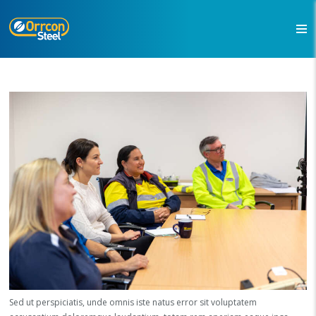
Sed ut perspiciatis, unde omnis iste natus error sit voluptatem