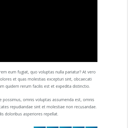
orem eum fugiat, quo voluptas nulla pariatur? At vero
olores et quas molestias excepturi sint, obcaecati
um quidem rerum facilis est et expedita distinctio.
ere possimus, omnis voluptas assumenda est, omnis
ptates repudiandae sint et molestiae non recusandae.
s doloribus asperiores repellat.