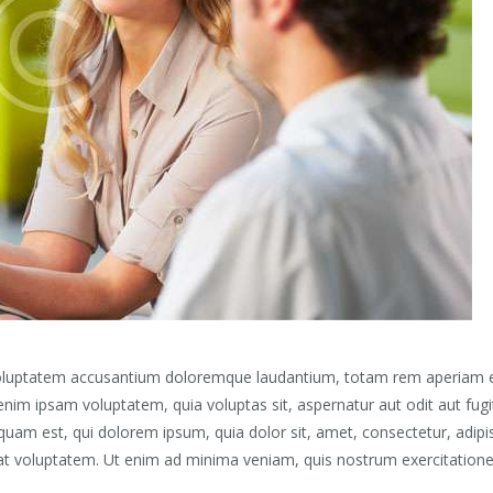
 voluptatem accusantium doloremque laudantium, totam rem aperiam eaq
enim ipsam voluptatem, quia voluptas sit, aspernatur aut odit aut fug
quam est, qui dolorem ipsum, quia dolor sit, amet, consectetur, adip
t voluptatem. Ut enim ad minima veniam, quis nostrum exercitationem 