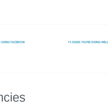
E USING FACEBOOK
15 SIGNS YOU’RE DOING WEL
ncies