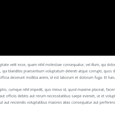
ptate velit esse, quam nihil molestiae consequatur, vel illum, qui dol
qui blanditiis praesentium voluptatum deleniti atque corrupti, quos d
 officia deserunt mollitia animi, id est laborum et dolorum fuga. Et har
optio, cumque nihil impedit, quo minus id, quod maxime placeat, fac
 officiis debitis aut rerum necessitatibus saepe eveniet, ut et volu
t aut reiciendis voluptatibus maiores alias consequatur aut perferendi