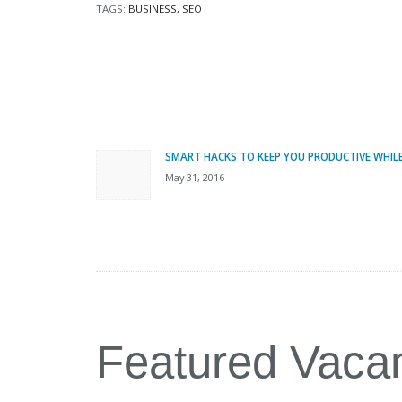
TAGS:
BUSINESS
,
SEO
Post
navigation
SMART HACKS TO KEEP YOU PRODUCTIVE WHIL
Previous
May 31, 2016
post:
Featured Vaca