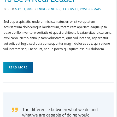
POSTED
MAY 31, 2016
IN
ENTREPRENEURS
,
LEADERSHIP
,
POST FORMATS
Sed ut perspiciatis, unde omnis iste natus error sit voluptatem
accusantium doloremque laudantium, totam rem aperiam eaque ipsa,
quae ab illo inventore veritatis et quasi architecto beatae vitae dicta sunt,
explicabo. Nemo enim ipsam voluptatem, quia voluptas sit, aspernatur
aut odit aut fugit, sed quia consequuntur magni dolores eos, qui ratione
voluptatem sequi nesciunt, neque porro quisquam est, qui dolorem…
READ MORE
The difference between what we do and
what we are capable of doing would