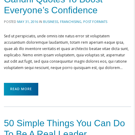
Everyone’s Confidence
POSTED
MAY 31, 2016
IN
BUSINESS
,
FRANCHISING
,
POST FORMATS
Sed ut perspiciatis, unde omnis iste natus error sit voluptatem
accusantium doloremque laudantium, totam rem aperiam eaque ipsa,
quae ab illo inventore veritatis et quasi architecto beatae vitae dicta sunt,
explicabo. Nemo enim ipsam voluptatem, quia voluptas sit, aspernatur
aut odit aut fugit, sed quia consequuntur magni dolores eos, qui ratione
voluptatem sequi nesciunt, neque porro quisquam est, qui dolorem…
READ MORE
50 Simple Things You Can Do
To Be A Real Leader